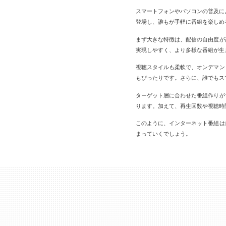
スマートフォンやパソコンの普及により
登場し、誰もが手軽に番組を楽しめ
まず大きな特徴は、配信の自由度が
実現しやすく、より多様な番組が生
視聴スタイルも柔軟で、オンデマン
もぴったりです。さらに、誰でもス
ターゲット層に合わせた番組作りが
ります。加えて、再生回数や視聴時
このように、インターネット番組は
まっていくでしょう。