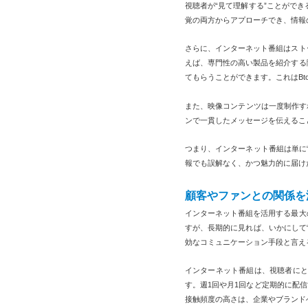
視聴者が“見て理解する”ことがで
覚の両方からアプローチでき、情報
さらに、インターネット番組はスト
えば、専門性の高い製品を紹介する
てもらうことができます。これはBt
また、映像コンテンツは一度制作す
ンで一貫したメッセージを伝えるこ
つまり、インターネット番組は単に
報でも誤解なく、かつ魅力的に届け
顧客やファンとの関係を
インターネット番組を活用する最大
すが、長期的に見れば、いかにして
効なコミュニケーション手段と言え
インターネット番組は、視聴者にと
す。週1回や月1回など定期的に配
接触頻度の高さは、企業やブランド