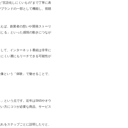
“言語化しにくいもの”まで丁寧に表
がブランドの一部として機能し、視聴
例えば、創業者の想いや開発ストーリ
感じる」といった感情の動きにつなが
として、インターネット番組は非常に
きにくい層にもリーチできる可能性が
映像という「体験」で魅せることで、
」という点です。近年はSNSやオウ
使い方にコツが必要な商品、サービス
流れをステップごとに説明したりと、