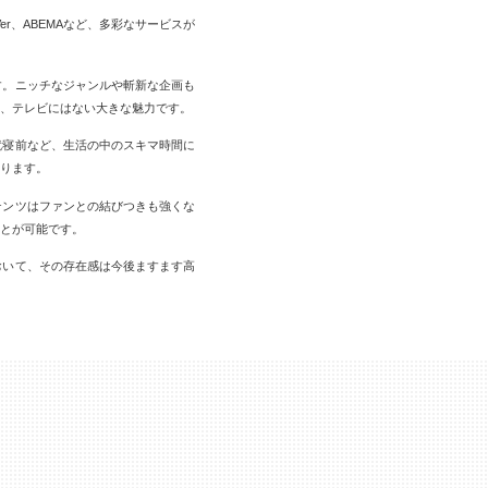
er、ABEMAなど、多彩なサービスが
す。ニッチなジャンルや斬新な企画も
、テレビにはない大きな魅力です。
就寝前など、生活の中のスキマ時間に
ります。
テンツはファンとの結びつきも強くな
とが可能です。
おいて、その存在感は今後ますます高