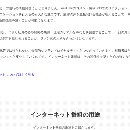
一方通行の情報発信にとどまりません。YouTubeのコメント欄やSNSでのリアクショ
ニケーションを行えるのも大きな魅力です。顧客の声を直接聞ける機会が増えることで、
る関係性を築くことが可能になります。
の部分、つまり社員の姿や開発の裏側、現場のリアルな声などを発信することで、「顔の見
“人間味”を感じられることが、ファン化の大きなきっかけとなります。
施策では得られない、長期的なブランドロイヤルティへとつながっていきます。視聴者は
ァン」へと変化していくのです。インターネット番組は、その関係性を築くための強力な“メ
ットについて詳しく見る
インターネット番組の用途
インターネット番組の用途をご紹介します。