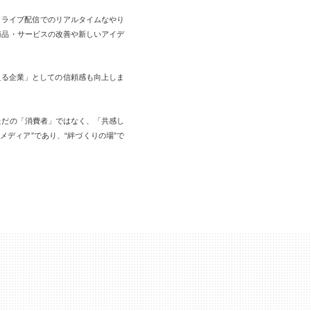
ン、ライブ配信でのリアルタイムなやり
商品・サービスの改善や新しいアイデ
える企業」としての信頼感も向上しま
ただの「消費者」ではなく、「共感し
ディア”であり、“絆づくりの場”で