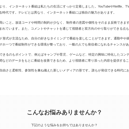
、インターネット番組は私たちの生活にすっかり定着しました。YouTubeやNetflix、TV
る時代です。テレビとは異なり、インターネット番組には独自の魅力があります。
高いこと。放送コードや時間の制約が少なく、制作者の意図や個性をそのまま反映できま
まれています。また、コメントやチャットを通じて視聴者と双方向のやり取りができる点も
ド形式が主流なため、自分の好きなタイミングで番組を楽しむことができます。通勤中や
マホ一つで番組制作ができる環境が整っており、一般の人でも発信者になれるチャンスがあ
できるのもポイントで、例えばキャンプや育児、ゲームなど、特定の興味に特化したコン
間などのデータをもとに番組を改善できるため、より視聴者に寄り添った内容を提供するこ
自由さと柔軟性、参加性を兼ね備えた新しいメディアの形です。誰もが発信できる時代に
こんなお悩みありませんか？
下記のような悩みをお持ちではありませんか？