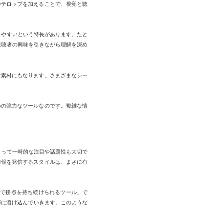
やテロップを加えることで、視覚と聴
しやすいという特長があります。たと
視聴者の興味を引きながら理解を深め
な素材にもなります。さまざまなシー
めの強力なツールなのです。複雑な情
とって一時的な注目や話題性も大切で
情報を発信するスタイルは、まさに有
で接点を持ち続けられるツール」で
部に溶け込んでいきます。このような