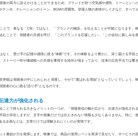
聴覚の両方に訴えかけることができるため、ブランドが持つ空気感や感性、トーンといった
やテンポ、ナレーションのトーン、BGMの雰囲気、登場人物の表情やしぐさなど、すべて
ことで、単なる「CM」ではなく、「ブランドの物語」を伝えることが可能になります。
込むことで、視聴者の共感を呼び、「このブランドを応援したい」「この会社に親しみを
はなく、受け手の記憶や感情に残る“体験”です。その体験をより豊かに、深く届ける手段
、ストーリー性や価値観への共感を重視する傾向が強まっており、従来の広告手法では響
世界観は視聴者の中にじわじわと浸透し、やがて“選ばれる理由”となっていくでしょう。
視聴者の心に残る“語り手”となるのです。
伝達力が強化される
ることで得られる大きなメリットの一つが、「情報発信の幅が広がり、伝達力が強化される
手段が存在しますが、文字や画像だけでは伝えきれない情報も少なくありません。特に、
ある企画などは、文章だけでは理解されにくいのが実情です。
ット番組が力を発揮します。映像では、商品の使用シーンを実演で見せたり、サービスの