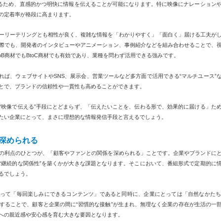
きるため、直感的かつ明快に情報を伝えることが可能になります。特に映像にナレーション
の定着率が格段に高まります。
ーリーテリングとも相性が良く、複雑な情報を「わかりやすく」「面白く」届ける工夫が
際でも、開発者のインタビューやアニメーション、事例紹介などを組み合わせることで、
oB商材でもBtoC商材でも有効であり、業種を問わず活用できる強みです。
れば、ウェブサイトやSNS、展示会、営業ツールなど多方面で活用できる“マルチユース”
とで、ブランドの信頼性や一貫性も高めることができます。
“映像で伝える”手段にとどまらず、「伝えたいことを、伝わる形で、効果的に届ける」た
たい企業にとって、まさに理想的な情報発信手段と言えるでしょう。
深められる
の利点のひとつが、「顧客やファンとの関係を深められる」ことです。企業やブランドに
“継続的な関係性”を築くかが大きな課題となります。そこにおいて、番組形式で定期的に
るでしょう。
って「毎回楽しみにできるコンテンツ」であると同時に、企業にとっては「自然なかたち
信することで、顧客と企業の間に“習慣的な接触”が生まれ、無理なく企業の存在が生活の一
への親近感や安心感を育む大きな要因となります。